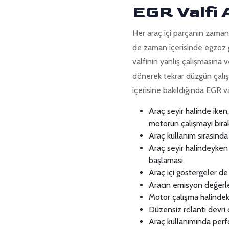
EGR Valfi A
Her araç içi parçanın zaman
de zaman içerisinde egzoz 
valfinin yanlış çalışmasına 
dönerek tekrar düzgün çalışa
içerisine bakıldığında EGR v
Araç seyir halinde ike
motorun çalışmayı bır
Araç kullanım sırasında
Araç seyir halindeyke
başlaması,
Araç içi göstergeler de
Aracın emisyon değerl
Motor çalışma halindeki 
Düzensiz rölanti devri 
Araç kullanımında perf