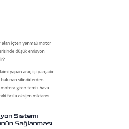
er alan içten yanmalı motor
çerisinde düşük emisyon
dir?
aimi yapan araç içi parçadır.
 bulunan silindirlerden
) motora giren temiz hava
ki fazla oksijen miktarını
syon Sistemi
günün Sağlanması