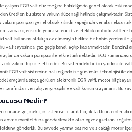
ile çalışan EGR valf düzeneğine bakıldığında genel olarak eski mode
rinden üretilen bu sistem vakum düzeneği halinde çalışmaktadır. Si
u vakum pompası genel olarak silindir kapağında yer alan eksantrik
em zaman içerisinde yerini selenoid ve elektrik motorlu valflere bı
id valf kullanımı oldukça az olmasıyla birlikte bir bobin yardımı ile
u valf sayesinde gaz geçiş kanalı açılıp kapanmaktadır. Benzinli 
araçlar da vakum pompası ile etki ettirilmektedir. ECU kumandası d
framlı vakum tüpüne etki eder. Bu sistemdeki bobin yardımı ile valf 
ronik EGR valf sistemine bakıldığında ise günümüz teknolojisi ile do
l araçlarda sıkça görülen elektronik EGR valfi, motor bilgisayarı
ler tarafından veri alışverişi yapılır ve valf konumu ayarlanır. Bu s
tucusu Nedir?
erin önüne geçmek için sistemsel olarak birçok farklı önlemler al
en emme manifolduna gönderilmekte olan egzoz gazlarını soğutmak 
lduna gönderilir. Bu sayede yanma basıncı ve sıcaklığı motor içer