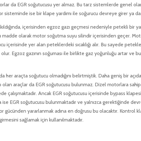
orlar da EGR soğutucusu yer almaz. Bu tarz sistemlerde genel olar
 sisteminde ise bir klape yardımı ile soğurucu devreye girer ya da ç
ıldığında, içerisinden egzoz gazı geçmesi nedeniyle petekli bir ya
cu madde olarak motor soğutma suyu silindir içerisinden geçer. Mot
cu içerisinde yer alan peteklerdeki sıcaklığı alır. Bu sayede petek
olur. Egzoz gazının soğuması ile birlikte gaz yoğunluğu artar ve 
da her araçta soğutucu olmadığını belirtmiştik. Daha geniş bir açıda
ip olan araçlar da EGR soğutucusu bulunmaz. Dizel motorlara sahip
ede çalışmaktadır. Ancak EGR soğutucusu içerisinde bypass klapes
da ise EGR soğutucusu bulunmaktadır ve yalnızca gerektiğinde dev
 gücünden yararlanmak adına en doğrusu bu olacaktır. Kontrol kl
irmesini sağlamak için kullanılmaktadır.