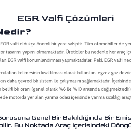
EGR Valfi Çözümleri
 Nedir?
a EGR valfi oldukça önemli bir yere sahiptir. Tüm otomobiller de y
or tasarımı yapımı olmamaktadır. Üreticiler bu nedenle her araç i
olan EGR valfi konumlandırması yapmaktadırlar. Peki, EGR valfi ne
culation kelimesinin kısaltılması olarak kullanılan, egzoz gaz devrid
cın daha çevreci bir sistem ile çalışmasını sağlamaktadır. İçerisinde
belirli bir oranı (genel olarak %6 ile %10 arasında değişmektedir
ayede motorda yer alan yanma odası içerisinde yanma sıcaklığı araçta
Sorusuna Genel Bir Bakıldığında Bir Emi
ilir. Bu Noktada Araç Içerisindeki Dön