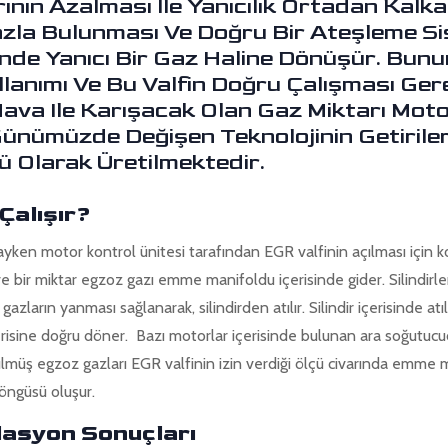
ının Azalması Ile Yanıcılık Ortadan Kalka
zla Bulunması Ve Doğru Bir Ateşleme Si
nde Yanıcı Bir Gaz Haline Dönüşür. Bu
ullanımı Ve Bu Valfin Doğru Çalışması Ge
va Ile Karışacak Olan Gaz Miktarı Mot
Günümüzde Değişen Teknolojinin Getirileri
lü Olarak Üretilmektedir.
Çalışır?
ken motor kontrol ünitesi tarafından EGR valfinin açılması için 
 ve bir miktar egzoz gazı emme manifoldu içerisinde gider. Silindirler 
ı gazların yanması sağlanarak, silindirden atılır. Silindir içerisinde at
risine doğru döner. Bazı motorlar içerisinde bulunan ara soğutucud
rülmüş egzoz gazları EGR valfinin izin verdiği ölçü civarında emme
döngüsü oluşur.
lasyon Sonuçları