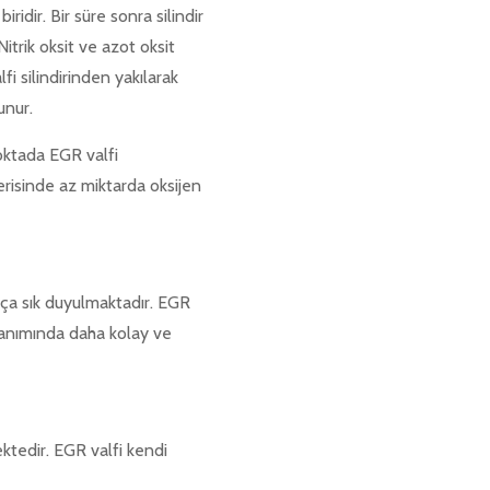
idir. Bir süre sonra silindir
itrik oksit ve azot oksit
fi silindirinden yakılarak
runur.
oktada EGR valfi
risinde az miktarda oksijen
kça sık duyulmaktadır. EGR
ullanımında daha kolay ve
ktedir. EGR valfi kendi