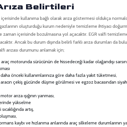
rıza Belirtileri
 içerisinde kullanıma bağlı olarak arıza göstermesi oldukça normal
gazlarının oluşturduğu kurum nedeniyle temizleme ihtiyacı doğur
ve zaman içerisinde bozulmasına yol açacaktır. EGR valfi temizleme 
caktır. Ancak bu durum dışında belirli farklı arıza durumları da bul
alfi arızası durumunu anlamak için;
n, araç motorunda sürücünün de hissedeceği kadar olağandışı sarsın
akması
 daha önceki kullanımlarınıza göre daha fazla yakıt tüketmesi,
n aracın çekiş gücünde düşme görülmesi ve egzoz bacasından siy
 motor arıza ışığının yanması,
erinde yükselme
sıcaklığında artış,
oluşması,
ormans kaybı ve hızlanma anlarında araç silkeleme durumlarının y