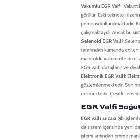
Vakumlu EGR Valfi
: Vakum 
görülür. Eski teknoloji üze
pompası kullanılmaktadır. B
çalışmaktaydı. Ancak bu sist
Selenoid EGR Valfi
: Seleno
tarafından kumanda edilen b
manifoldu vakumu ile dizel 
EGR valfi düzajlanır ve diya
Elektronik EGR Valfi
: Elekt
gözlemlenmektedir. Son mode
edilmektedir. Çeşitli sensör
EGR Valfi Soğu
EGR valfi arızası
gibi işleml
da sistem içerisinde yeni d
işlemi ardından emme manifo