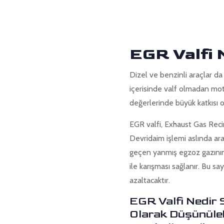
EGR Valfi
Dizel ve benzinli araçlar d
içerisinde valf olmadan mot
değerlerinde büyük katkısı 
EGR valfi, Exhaust Gas Recir
Devridaim işlemi aslında ara
geçen yanmış egzoz gazının 
ile karışması sağlanır. Bu s
azaltacaktır.
EGR Valfi Nedir 
Olarak Düşünüleb