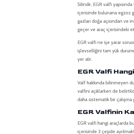
Silindir, EGR valfi yapısınd
içerisinde bulunana egzoz ga
gazları doğa açısından ve ins
geçer ve araç içerisindeki e
EGR valfi ne işe yarar soru
işlevselliğini tam yük dur
yer alır.
EGR Valfi Hangi
Valf hakkında bilinmeyen du
valfini açıklarken de belirti
daha sistematik bir çalışma
EGR Valfinin Ka
EGR valfi hangi araçlarda b
içerisinde 3 çeşide ayrılmak