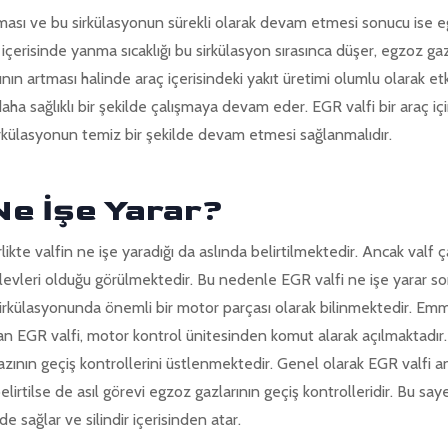
ması ve bu sirkülasyonun sürekli olarak devam etmesi sonucu ise 
r içerisinde yanma sıcaklığı bu sirkülasyon sırasınca düşer, egzoz ga
ının artması halinde araç içerisindeki yakıt üretimi olumlu olarak et
ha sağlıklı bir şekilde çalışmaya devam eder. EGR valfi bir araç i
sirkülasyonun temiz bir şekilde devam etmesi sağlanmalıdır.
Ne İşe Yarar?
irlikte valfin ne işe yaradığı da aslında belirtilmektedir. Ancak val
işlevleri olduğu görülmektedir. Bu nedenle EGR valfi ne işe yarar so
z sirkülasyonunda önemli bir motor parçası olarak bilinmektedir. E
an EGR valfi, motor kontrol ünitesinden komut alarak açılmaktadı
nın geçiş kontrollerini üstlenmektedir. Genel olarak EGR valfi anla
lirtilse de asıl görevi egzoz gazlarının geçiş kontrolleridir. Bu say
 de sağlar ve silindir içerisinden atar.