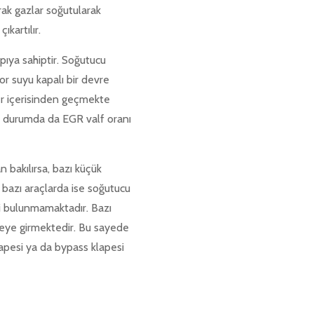
ak gazlar soğutularak
ıkartılır.
pıya sahiptir. Soğutucu
or suyu kapalı bir devre
ler içerisinden geçmekte
bu durumda da EGR valf oranı
n bakılırsa, bazı küçük
 bazı araçlarda ise soğutucu
i bulunmamaktadır. Bazı
reye girmektedir. Bu sayede
apesi ya da bypass klapesi