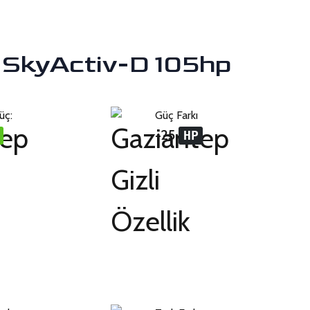
5 SkyActiv-D 105hp
üç:
Güç Farkı
+25
HP