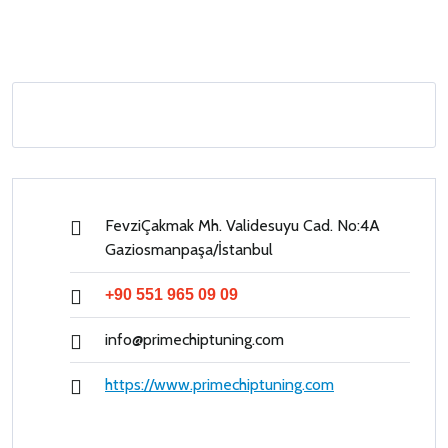
FevziÇakmak Mh. Validesuyu Cad. No:4A
Gaziosmanpaşa/İstanbul
+90 551 965 09 09
info@primechiptuning.com
https://www.primechiptuning.com