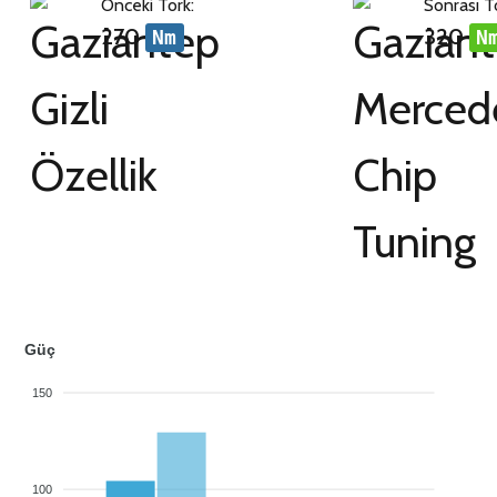
Önceki Tork:
Sonrası T
270
320
Nm
N
Güç
150
100