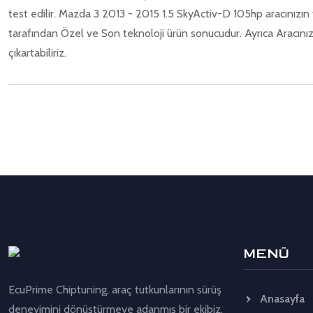
test edilir. Mazda 3 2013 - 2015 1.5 SkyActiv-D 105hp aracınızın 
tarafından Özel ve Son teknoloji ürün sonucudur. Ayrıca Aracın
çıkartabiliriz.
MENÜ
EcuPrime Chiptuning, araç tutkunlarının sürüş
Anasayfa
deneyimini dönüştürmeye adanmış bir ekibiz.