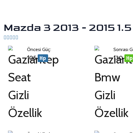
Mazda 3 2013 - 2015 1.
Öncesi Güç:
Sonrası G
105
130
Hp
Hp