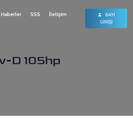
Haberler
SSS
İletişim
BAYI
GIRIŞI
iv-D 105hp
p