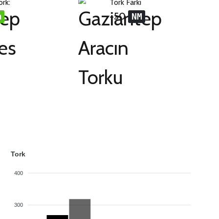
ork:
Tork Farkı
+50
m
NM
Tork
400
300