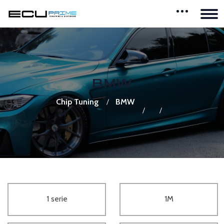
BMW
Chip Tuning
BMW
1 serie
1M