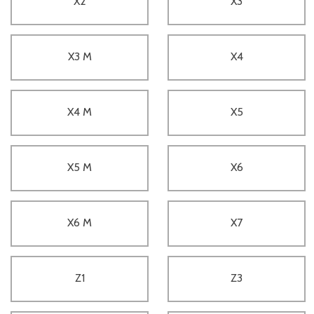
X2
X3
X3 M
X4
X4 M
X5
X5 M
X6
X6 M
X7
Z1
Z3