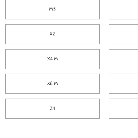
M5
X2
X4 M
X6 M
Z4