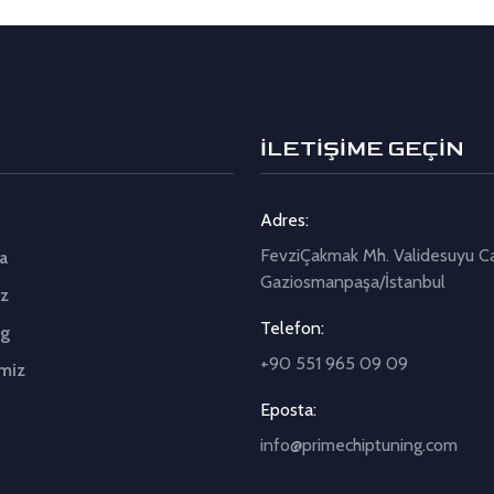
İLETİŞİME GEÇİN
Adres:
FevziÇakmak Mh. Validesuyu C
a
Gaziosmanpaşa/İstanbul
z
Telefon:
ng
+90 551 965 09 09
miz
Eposta:
info@primechiptuning.com