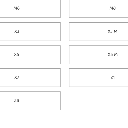
M6
M8
X3
X3 M
X5
X5 M
X7
Z1
Z8