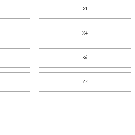
X1
X4
X6
Z3